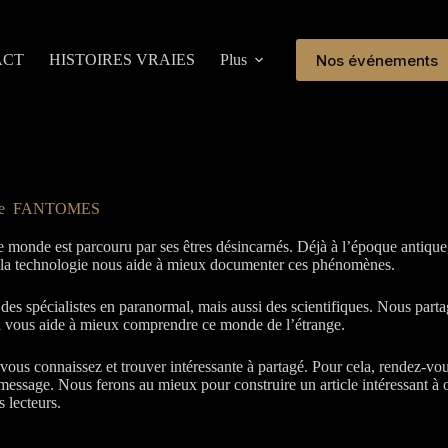
Nos événements
ACT
HISTOIRES VRAIES
Plus
ie
FANTOMES
e monde est parcouru par ses êtres désincarnés.
Déjà à l’époque antique
 la technologie nous aide à mieux documenter ces phénomènes.
des spécialistes en paranormal, mais aussi des scientifiques.
Nous parta
a vous aide à mieux comprendre ce monde de l’étrange.
ous connaissez et trouver intéressante à partagé.
Pour cela, rendez-vou
 message.
Nous ferons au mieux pour construire un article intéressant à o
s lecteurs.