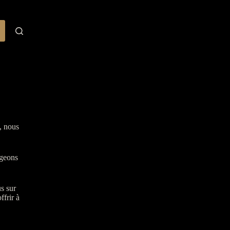
, nous
geons
s sur
ffrir à