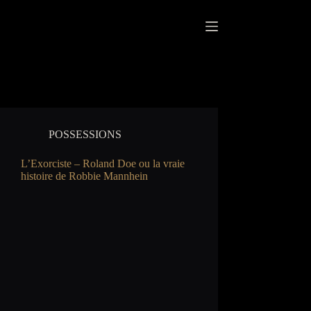
Passer
au
contenu
POSSESSIONS
L’Exorciste – Roland Doe ou la vraie
histoire de Robbie Mannhein