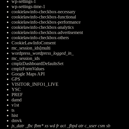
wp-settings-1
wp-settings-time-1
cookielawinfo-checkbox-necessary
cookielawinfo-checkbox-functional
cookielawinfo-checkbox-performance
cookielawinfo-checkbox-analytics
cookielawinfo-checkbox-advertisement
cookielawinfo-checkbox-others
CookieLawInfoConsent
mc_session_ids[multi
wordpress_
wordpress_logged_in_
mc_session_ids
cmplzDashboardDefaultsSet
cmplzFormValues
Google Maps API
GPS
VISITOR_INFO1_LIVE
YSC
PREF
damd
v1st
ts
hist
dmvk
js_datr _fbc fbm* xs wd fr act _fbpd atr c_user csm sb