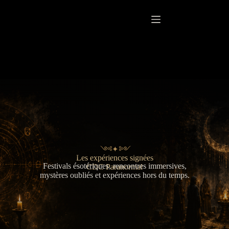
Passer
au
contenu
༺ ✦ ༻
Les expériences signées
Festivals ésotériques, rencontres immersives,
CDC Paranormal
mystères oubliés et expériences hors du temps.