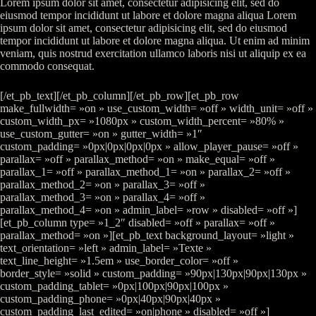
Lorem ipsum dolor sit amet, consectetur adipisicing elit, sed do
eiusmod tempor incididunt ut labore et dolore magna aliqua Lorem
ipsum dolor sit amet, consectetur adipisicing elit, sed do eiusmod
tempor incididunt ut labore et dolore magna aliqua. Ut enim ad minim
veniam, quis nostrud exercitation ullamco laboris nisi ut aliquip ex ea
commodo consequat.
[/et_pb_text][/et_pb_column][/et_pb_row][et_pb_row
make_fullwidth= »on » use_custom_width= »off » width_unit= »off »
custom_width_px= »1080px » custom_width_percent= »80% »
use_custom_gutter= »on » gutter_width= »1″
custom_padding= »0px|0px|0px|0px » allow_player_pause= »off »
parallax= »off » parallax_method= »on » make_equal= »off »
parallax_1= »off » parallax_method_1= »on » parallax_2= »off »
parallax_method_2= »on » parallax_3= »off »
parallax_method_3= »on » parallax_4= »off »
parallax_method_4= »on » admin_label= »row » disabled= »off »]
[et_pb_column type= »1_2″ disabled= »off » parallax= »off »
parallax_method= »on »][et_pb_text background_layout= »light »
text_orientation= »left » admin_label= »Texte »
text_line_height= »1.5em » use_border_color= »off »
border_style= »solid » custom_padding= »90px|130px|90px|130px »
custom_padding_tablet= »0px|100px|90px|100px »
custom_padding_phone= »0px|40px|90px|40px »
custom_padding_last_edited= »on|phone » disabled= »off »]