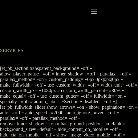
Passer
au
contenu
SERVICES
[et_pb_section transparent_background= »off »
allow_player_pause= »off » inner_shadow= »off » parallax= »off »
parallax_method= »on » custom_padding= »0px|0px|0px|0px »
make_fullwidth= »off » use_custom_width= »off » width_unit= »off »
custom_width_px= »1080px » custom_width_percent= »80% »
make_equal= »off » use_custom_gutter= »off » fullwidth= »on »
specialty= »off » admin_label= »Section » disabled= »off »]
[et_pb_fullwidth_slider show_arrows= »on » show_pagination= »on »
auto= »off » auto_speed= »7000″ auto_ignore_hover= »off »
parallax= »off » parallax_method= »off »
remove_inner_shadow= »on » background_position= »default »
background_size= »default » hide_content_on_mobile= »off »
hide_cta_on_mobile= »off » show_image_video_mobile= »off »