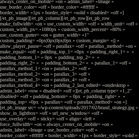
always_center_on_mobile= »on » admin_label= »Image »
use_border_color= »off » border_color= »#ffffff »
border_width= »1px » border_style= »solid » disabled= »off »]
[/et_pb_image][/et_pb_column][/et_pb_row][et_pb_row
make_fullwidth= »on » use_custom_width= »off » width_unit= »off »
custom_width_px= »1080px » custom_width_percent= »80% »
use_custom_gutter= »on » gutter_width= »1″
custom_padding= »0px|0px|0px|0px » custom_margin= »||| »
allow_player_pause= »off » parallax= »off » parallax_method= »on »
make_equal= »off » padding_top_1= »0px » padding_right_1= » »
padding_bottom_1= » 0px » padding_top_2= » »
padding_right_2= » » padding_bottom_2= » » parallax_1= »off »
parallax_method_1= »on » parallax_2= »off »
parallax_method_2= »on » parallax_3= »off »
parallax_method_3= »on » parallax_4= »off »
parallax_method_4= »on » padding_2_last_edited= »on|desktop »
admin_label= »row » disabled= »off »][et_pb_column type= »1_2″
disabled= »off » padding_bottom= » 0px » padding_right= » »
padding_top= »0px » parallax= »off » parallax_method= »on »]
[et_pb_image src= »/wp-content/uploads/2017/02/brand_strategy.jpg »
show_in_lightbox= »off » url_new_window= »off »
use_overlay= »off » sticky= »off » align= »left »
force_fullwidth= »on » always_center_on_mobile= »on »
admin_label= »Image » use_border_color= »off »
border_color= »#ffffff » border_width= »1px » border_style= »solid »