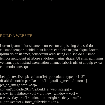
BUILD A WEBSITE
Lorem ipsum dolor sit amet, consectetur adipisicing elit, sed do
eiusmod tempor incididunt ut labore et dolore magna aliqua Lorem
ipsum dolor sit amet, consectetur adipisicing elit, sed do eiusmod
tempor incididunt ut labore et dolore magna aliqua. Ut enim ad minim
veniam, quis nostrud exercitation ullamco laboris nisi ut aliquip ex ea
commodo consequat.
[/et_pb_text][/et_pb_column][et_pb_column type= »1_2″
disabled= »off » parallax= »off » parallax_method= »on »]
[et_pb_image src= »/wp-
content/uploads/2017/02/build_a_web_site.jpg »
show_in_lightbox= »off » url_new_window= »off »
use_overlay= »off » animation= »right » sticky= »off »
align= »center » force_fullwidth= »on »