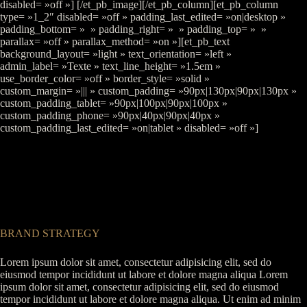
disabled= »off »] [/et_pb_image][/et_pb_column][et_pb_column
type= »1_2″ disabled= »off » padding_last_edited= »on|desktop »
padding_bottom= » » padding_right= » » padding_top= » »
parallax= »off » parallax_method= »on »][et_pb_text
background_layout= »light » text_orientation= »left »
admin_label= »Texte » text_line_height= »1.5em »
use_border_color= »off » border_style= »solid »
custom_margin= »||| » custom_padding= »90px|130px|90px|130px »
custom_padding_tablet= »90px|100px|90px|100px »
custom_padding_phone= »90px|40px|90px|40px »
custom_padding_last_edited= »on|tablet » disabled= »off »]
BRAND STRATEGY
Lorem ipsum dolor sit amet, consectetur adipisicing elit, sed do
eiusmod tempor incididunt ut labore et dolore magna aliqua Lorem
ipsum dolor sit amet, consectetur adipisicing elit, sed do eiusmod
tempor incididunt ut labore et dolore magna aliqua. Ut enim ad minim