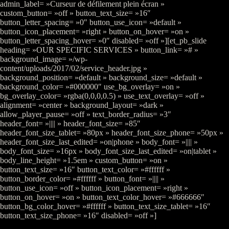
admin_label= »Curseur de défilement plein écran »
custom_button= »off » button_text_size= »16″
button_letter_spacing= »0″ button_use_icon= »default »
button_icon_placement= »right » button_on_hover= »on »
button_letter_spacing_hover= »0″ disabled= »off »][et_pb_slide
heading= »OUR SPECIFIC SERVICES » button_link= »# »
background_image= »/wp-
content/uploads/2017/02/service_header.jpg »
background_position= »default » background_size= »default »
background_color= »#000000″ use_bg_overlay= »on »
bg_overlay_color= »rgba(0,0,0,0.5) » use_text_overlay= »off »
alignment= »center » background_layout= »dark »
allow_player_pause= »off » text_border_radius= »3″
header_font= »|||| » header_font_size= »85″
header_font_size_tablet= »80px » header_font_size_phone= »50px »
header_font_size_last_edited= »on|phone » body_font= »|||| »
body_font_size= »16px » body_font_size_last_edited= »on|tablet »
body_line_height= »1.5em » custom_button= »on »
button_text_size= »16″ button_text_color= »#ffffff »
button_border_color= »#ffffff » button_font= »|||| »
button_use_icon= »off » button_icon_placement= »right »
button_on_hover= »on » button_text_color_hover= »#666666″
button_bg_color_hover= »#ffffff » button_text_size_tablet= »16″
button_text_size_phone= »16″ disabled= »off »]