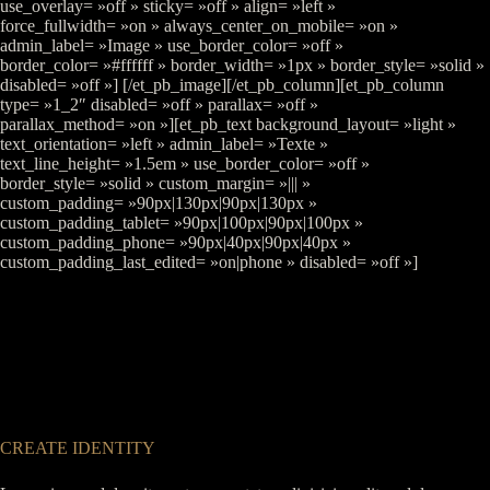
use_overlay= »off » sticky= »off » align= »left »
force_fullwidth= »on » always_center_on_mobile= »on »
admin_label= »Image » use_border_color= »off »
border_color= »#ffffff » border_width= »1px » border_style= »solid »
disabled= »off »] [/et_pb_image][/et_pb_column][et_pb_column
type= »1_2″ disabled= »off » parallax= »off »
parallax_method= »on »][et_pb_text background_layout= »light »
text_orientation= »left » admin_label= »Texte »
text_line_height= »1.5em » use_border_color= »off »
border_style= »solid » custom_margin= »||| »
custom_padding= »90px|130px|90px|130px »
custom_padding_tablet= »90px|100px|90px|100px »
custom_padding_phone= »90px|40px|90px|40px »
custom_padding_last_edited= »on|phone » disabled= »off »]
CREATE IDENTITY