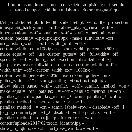
Lorem ipsum dolor sit amet, consectetur adipisicing elit, sed do
eiusmod tempor incididunt ut labore et dolore magna aliqua.
[/et_pb_slide][/et_pb_fullwidth_slider][/et_pb_section][et_pb_section
transparent_background= »off » allow_player_pause= »off »
inner_shadow= »off » parallax= »off » parallax_method= »on »
custom_padding= »0px|0px|0px|0px » make_fullwidth= »off »
use_custom_width= »off » width_unit= »off »
custom_width_px= »1080px » custom_width_percent= »80% »
make_equal= »off » use_custom_gutter= »off » fullwidth= »off »
specialty= »off » admin_label= »section » disabled= »off »]
[et_pb_row make_fullwidth= »on » use_custom_width= »off »
width_unit= »off » custom_width_px= »1080px »
custom_width_percent= »80% » use_custom_gutter= »on »
gutter_width= »1″ custom_padding= »0px|0px|0px|0px »
allow_player_pause= »off » parallax= »off » parallax_method= »on »
make_equal= »off » parallax_1= »off » parallax_method_1= »on »
parallax_2= »off » parallax_method_2= »on » parallax_3= »off »
parallax_method_3= »on » parallax_4= »off »
parallax_method_4= »on » admin_label= »row » disabled= »off »]
[et_pb_column type= »1_2″ disabled= »off » parallax= »off »
parallax_method= »on »][et_pb_image src= »/wp-
content/uploads/2017/02/create_identity.jpg »
show_in_lightbox= »off » url_new_window= »off »